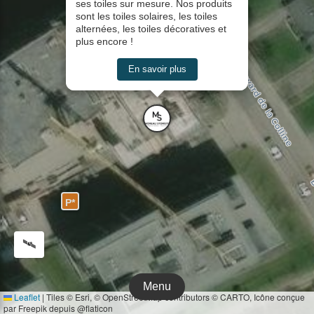
ses toiles sur mesure. Nos produits
sont les toiles solaires, les toiles
alternées, les toiles décoratives et
plus encore !
En savoir plus
P*
🛰️
Menu
Leaflet
|
Tiles © Esri, © OpenStreetMap contributors © CARTO, Icône conçue
par Freepik depuis @flaticon