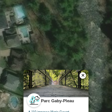
✕
Parc Gaby-Pleau
📍 110 impasse Marie-Guyart