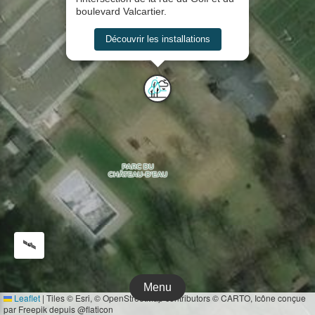
boulevard Valcartier.
Découvrir les installations
🛰️
Menu
Leaflet
|
Tiles © Esri, © OpenStreetMap contributors © CARTO, Icône conçue
par Freepik depuis @flaticon